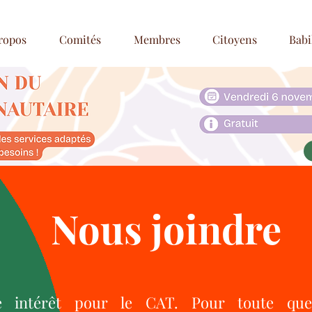
ropos
Comités
Membres
Citoyens
Babi
Nous joindre
e intérêt pour le CAT. Pour toute que